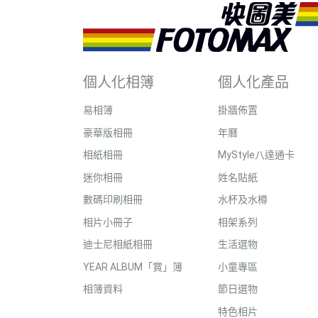
個人化相簿
個人化產品
易相簿
掛牆佈置
豪華版相冊
年曆
相紙相冊
MyStyle八達通卡
迷你相冊
姓名貼紙
數碼印刷相冊
水杯及水樽
相片小冊子
相架系列
迪士尼相紙相冊
生活選物
YEAR ALBUM「賞」簿
小童專區
相簿資料
節日選物
特色相片