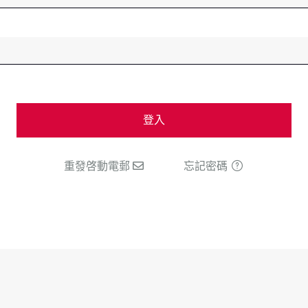
登入
重發啓動電郵
忘記密碼