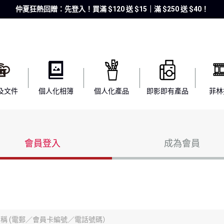
仲夏狂熱回贈：先登入！買滿 $120 送 $15｜滿 $250 送 $40！
及文件
個人化相簿
個人化產品
即影即有產品
菲林
會員登入
成為會員