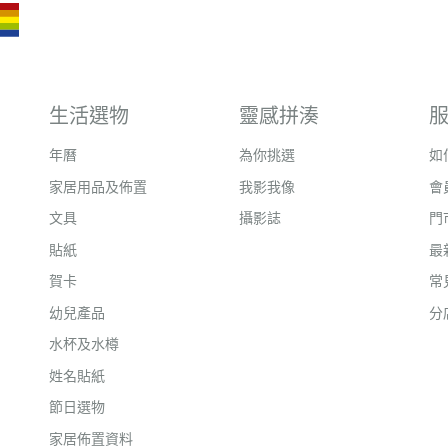
生活選物
靈感拼湊
年曆
為你挑選
如
家居用品及佈置
我影我像
會
文具
攝影誌
門
貼紙
最
賀卡
常
幼兒產品
分
水杯及水樽
姓名貼紙
節日選物
家居佈置資料