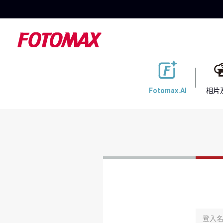
Fotomax.AI
相片