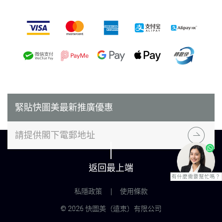
付款方式
緊貼快圖美最新推廣優惠
返回最上端
有什麼需要幫忙嗎？
私隱政策
使用條款
© 2026 快圖美（遠東）有限公司