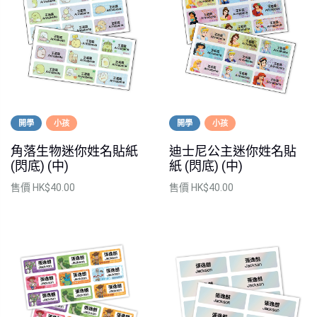
開學
小孩
開學
小孩
角落生物迷你姓名貼紙
迪士尼公主迷你姓名貼
(閃底) (中)
紙 (閃底) (中)
售價
HK$40.00
售價
HK$40.00