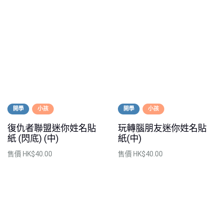
開學
小孩
開學
小孩
復仇者聯盟迷你姓名貼
玩轉腦朋友迷你姓名貼
紙 (閃底) (中)
紙(中)
售價
HK$40.00
售價
HK$40.00