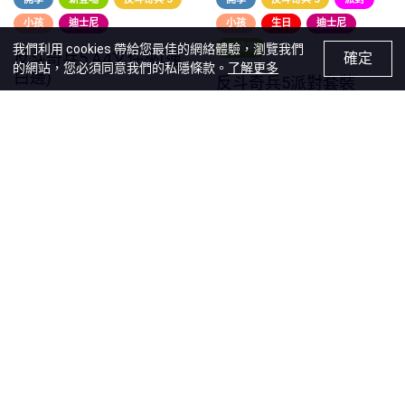
小孩
迪士尼
小孩
生日
迪士尼
我們利用 cookies 帶給您最佳的網絡體驗，瀏覽我們
新登場
反斗奇兵5 A4文件夾(連
確定
的網站，您必須同意我們的私隱條款。
了解更多
白邊)
反斗奇兵5派對套裝
(Pixel Dots)
售價
HK$33.00
售價
HK$181.00
45% OFF
優惠價
HK$100.00
Recommendations