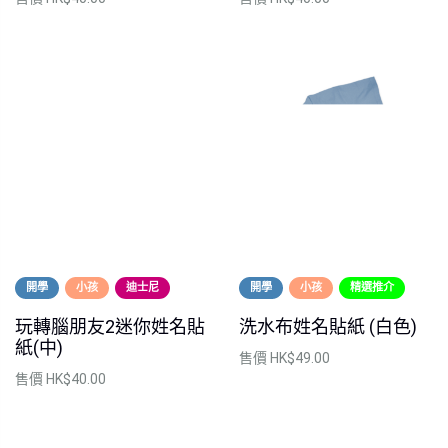
開學
小孩
迪士尼
開學
小孩
精選推介
玩轉腦朋友2迷你姓名貼
洗水布姓名貼紙 (白色)
紙(中)
售價
HK$49.00
售價
HK$40.00