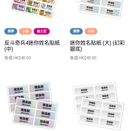
開學
小孩
迪士尼
開學
小孩
反斗奇兵4迷你姓名貼紙
迷你姓名貼紙 (大) (幻彩
(中)
銀底)
售價
HK$40.00
售價
HK$40.00