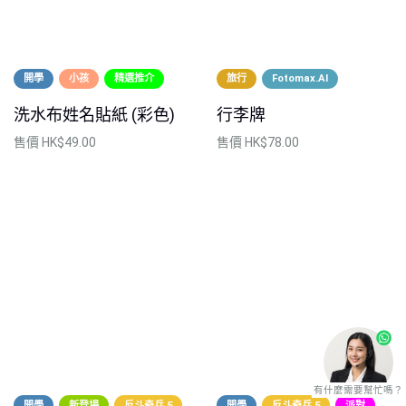
開學
小孩
精選推介
旅行
Fotomax.AI
洗水布姓名貼紙 (彩色)
行李牌
售價
HK$49.00
售價
HK$78.00
有什麼需要幫忙嗎？
開學
新登場
反斗奇兵 5
開學
反斗奇兵 5
派對