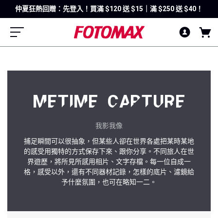
仲夏狂熱回贈：先登入！買滿 $120 送 $15｜滿 $250 送 $40！
METIME CAPTURE
我影我像
捕足瞬間可以很抽象，但某些人卻在世界各處把某時某地
的感受用獨特的方式保存下來、跟你分享。不同旅人在世
界遊歷，將所見所感用相片、文字存檔。每一位自成一
格，感受以外，還有不同器材記錄，怎樣的底片、濾鏡給
予什麼氛圍，也可在略知一二。