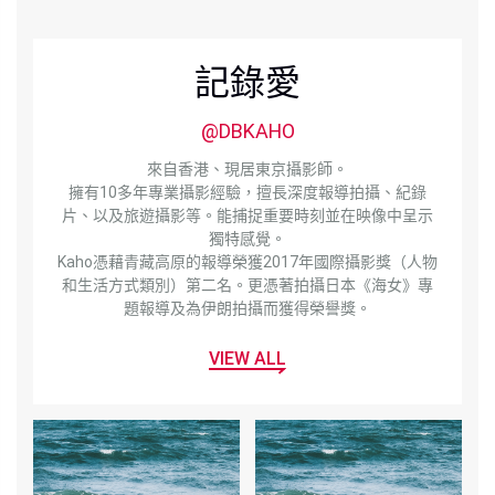
記錄愛
@DBKAHO
來自香港、現居東京攝影師。
擁有10多年專業攝影經驗，擅長深度報導拍攝、紀錄
片、以及旅遊攝影等。能捕捉重要時刻並在映像中呈示
獨特感覺。
Kaho憑藉青藏高原的報導榮獲2017年國際攝影獎（人物
和生活方式類別）第二名。更憑著拍攝日本《海女》專
題報導及為伊朗拍攝而獲得榮譽獎。
VIEW ALL