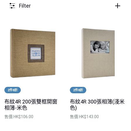
Filter
2件8折
2件8折
布紋4R 200張雙框開窗
布紋4R 300張相簿(淺米
相簿-米色
色)
售價
HK$106.00
售價
HK$143.00