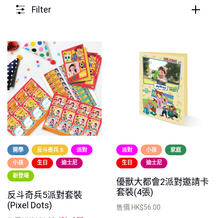
Filter
開學
反斗奇兵 5
派對
派對
小孩
家庭
小孩
生日
迪士尼
生日
迪士尼
新登場
優獸大都會2派對邀請卡
套裝(4張)
反斗奇兵5派對套裝
(Pixel Dots)
售價
HK$56.00