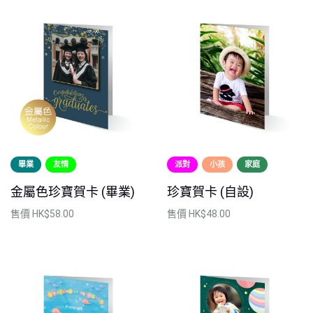
畢業
友情
派對
小孩
家庭
金屬色珍寶賀卡 (畢業)
珍寶賀卡 (自設)
售價
HK$58.00
售價
HK$48.00