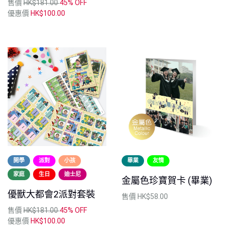
售價
HK$181.00
45% OFF
優惠價
HK$100.00
開學
派對
小孩
畢業
友情
家庭
生日
迪士尼
金屬色珍寶賀卡 (畢業)
優獸大都會2派對套裝
售價
HK$58.00
售價
HK$181.00
45% OFF
優惠價
HK$100.00