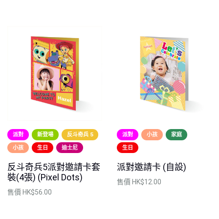
派對
新登場
反斗奇兵 5
派對
小孩
家庭
小孩
生日
迪士尼
生日
反斗奇兵5派對邀請卡套
派對邀請卡 (自設)
裝(4張) (Pixel Dots)
售價
HK$12.00
售價
HK$56.00