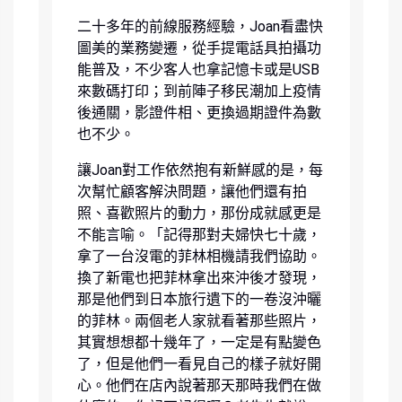
二十多年的前線服務經驗，Joan看盡快
圖美的業務變遷，從手提電話具拍攝功
能普及，不少客人也拿記憶卡或是USB
來數碼打印；到前陣子移民潮加上疫情
後通關，影證件相、更換過期證件為數
也不少。
讓Joan對工作依然抱有新鮮感的是，每
次幫忙顧客解決問題，讓他們還有拍
照、喜歡照片的動力，那份成就感更是
不能言喻。「記得那對夫婦快七十歲，
拿了一台沒電的菲林相機請我們協助。
換了新電也把菲林拿出來沖後才發現，
那是他們到日本旅行遺下的一卷沒沖曬
的菲林。兩個老人家就看著那些照片，
其實想想都十幾年了，一定是有點變色
了，但是他們一看見自己的樣子就好開
心。他們在店內說著那天那時我們在做