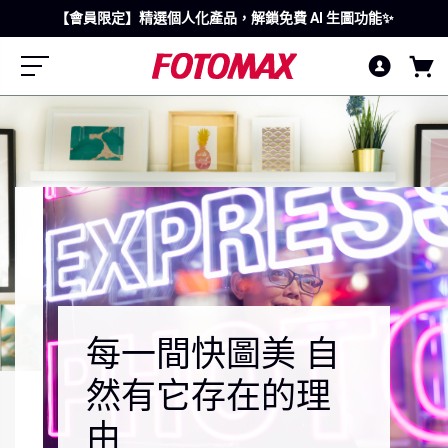
【迎新禮遇】立即註冊會員，領取HK$20 迎新禮券，再享個人化產
仲夏狂熱回贈：先登入！買滿 $120 送 $15｜滿 $250 送 $40！
【會員限定】精選個人化產品，解鎖免費 AI 生圖功能✨
品 9 折!
每一間快圖美 自
然有它存在的理
由