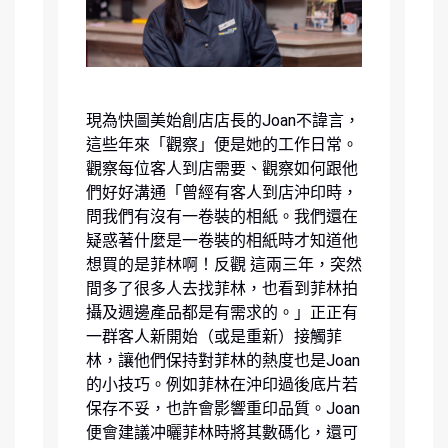
現為快圖美始創店店長的Joan不諱言，
這些年來「觀察」便是她的工作日常。
觀察每位客人到店需要、觀察如何跟他
們好好溝通「曾經有客人到店沖印時，
問我們有沒有一卷裝的相紙。我們還在
疑惑著什麼是一卷裝的相紙時才知道他
想買的是菲林啊！反觀 這兩三年，突然
間多了很多人去找菲林，也看到菲林拍
攝及週邊產品都是有需求的。」正正有
一群客人新開始（或是重新）接觸菲
林，讓他們保持對菲林的熱度也是Joan
的小技巧。例如菲林在沖印過後底片若
保存不妥，也許會影響重印品質。Joan
便會建議冲曬菲林時將其數碼化，還可