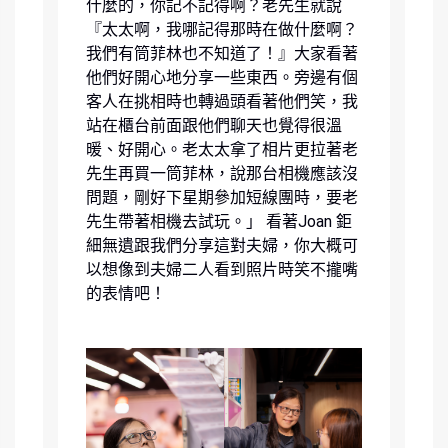
什麼的，你記不記得啊？老先生就說
『太太啊，我哪記得那時在做什麼啊？
我們有筒菲林也不知道了！』大家看著
他們好開心地分享一些東西。旁邊有個
客人在挑相時也轉過頭看著他們笑，我
站在櫃台前面跟他們聊天也覺得很溫
暖、好開心。老太太拿了相片更拉著老
先生再買一筒菲林，說那台相機應該沒
問題，剛好下星期參加短線團時，要老
先生帶著相機去試玩。」 看著Joan 鉅
細無遺跟我們分享這對夫婦，你大概可
以想像到夫婦二人看到照片時笑不攏嘴
的表情吧！