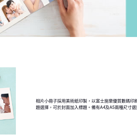
相片小冊子採用美術紙印製，以富士施樂優質數碼印
題選擇，可於封面加入標題。備有A4及A5兩種尺寸選