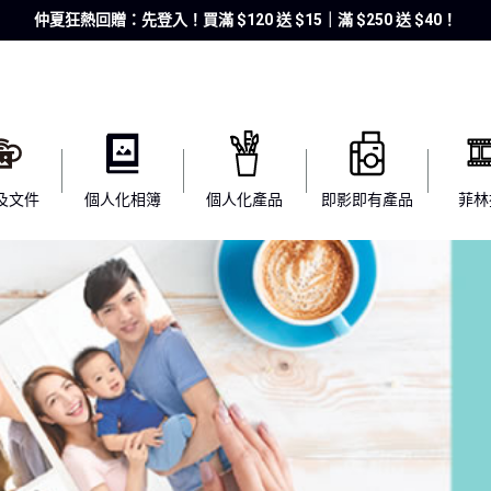
仲夏狂熱回贈：先登入！買滿 $120 送 $15｜滿 $250 送 $40！
及文件
個人化相簿
個人化產品
即影即有產品
菲林