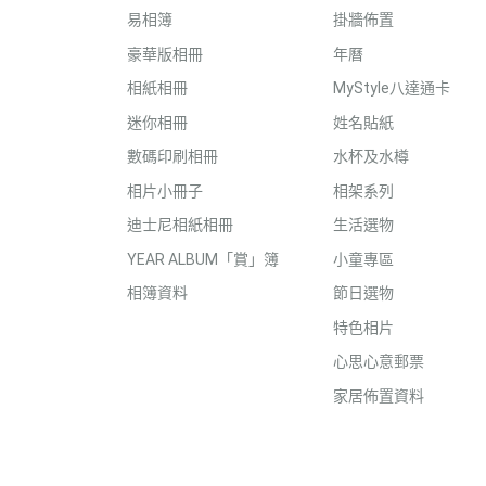
易相簿
掛牆佈置
豪華版相冊
年曆
相紙相冊
MyStyle八達通卡
迷你相冊
姓名貼紙
數碼印刷相冊
水杯及水樽
相片小冊子
相架系列
迪士尼相紙相冊
生活選物
YEAR ALBUM「賞」簿
小童專區
相簿資料
節日選物
特色相片
心思心意郵票
家居佈置資料
付款方式