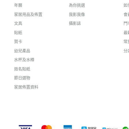
年曆
為你挑選
如
家居用品及佈置
我影我像
會
文具
攝影誌
門
貼紙
最
賀卡
常
幼兒產品
分
水杯及水樽
姓名貼紙
節日選物
家居佈置資料