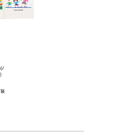
)/
)
釘裝