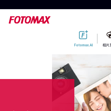
Fotomax.AI
相片