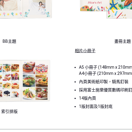
BB主題
畫冊主題
相片小冊子
A5 小冊子 (148mm x 210mm
A4小冊子 (210mm x 297mm
內頁美術紙印製，騎馬釘裝
採用富士施樂優質數碼印刷
14版內頁
1版封面及1版封底
索引排版