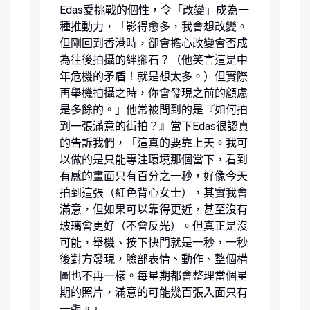
Edas愛挑戰的個性，令「改變」成為一
種推動力，「影得愈多，我會想改變。
但剛回到香港時，卻會擔心改變會否成
為往後拍攝的絆腳石？（他笑言這是中
年危機的矛盾！就是想太多。）但實際
再舉機拍攝之時，你會發現之前的顧慮
是多餘的。」他常被問到的是『如何拍
到一張滿意的街拍？』當下Edas很認真
的告訴我們，「這真的要靠上天。我可
以做的是只能專注環境那個當下，看到
有感的畫面只有百分之一秒，好像今天
拍到這張（紅色背心女士），其實我會
滿意，但如果可以靠得更近，甚至沒有
玻璃會更好（不會反光）。但真正是沒
可能，舉機、按下快門就是一秒，一秒
後對方發現，臉部表情、動作、整個構
圖也不再一樣。每星期都會整理當個星
期的照片，滿意的可能幾百張入面只有
一張。」