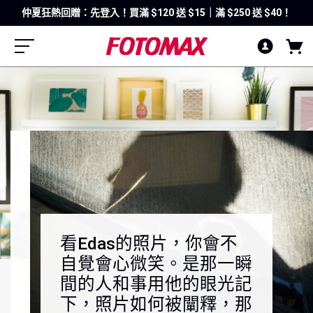
仲夏狂熱回贈：先登入！買滿 $120 送 $15｜滿 $250 送 $40！
看Edas的照片，你會不
自覺會心微笑。是那一瞬
間的人和事用他的眼光記
下，照片如何被闡釋，那