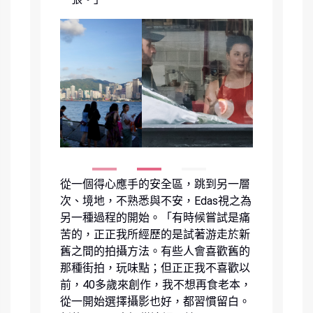
從一個得心應手的安全區，跳到另一層
次、境地，不熟悉與不安，Edas視之為
另一種過程的開始。「有時候嘗試是痛
苦的，正正我所經歷的是試著游走於新
舊之間的拍攝方法。有些人會喜歡舊的
那種街拍，玩味點；但正正我不喜歡以
前，40多歲來創作，我不想再食老本，
從一開始選擇攝影也好，都習慣留白。