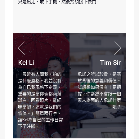
只是出走、放下手機，然後抬頭接下快門。
Kel Li
Tim Sir
「最近有人問我，拍的
承諾之所以珍貴，是基
是什麼風格。我並沒有
於背後的意義和價值。
為自已我風格下定義，
試想想如果沒有十足把
重要的是當你倆都兩鬚
握，你斷然不會跟一個
斑白，回看照片，能細
素未謀面的人承諾什麼
味當初，這就是我們的
吧？
價值。」簡單兩行字，
讓Kel為自已的工作日常
下了注腳。